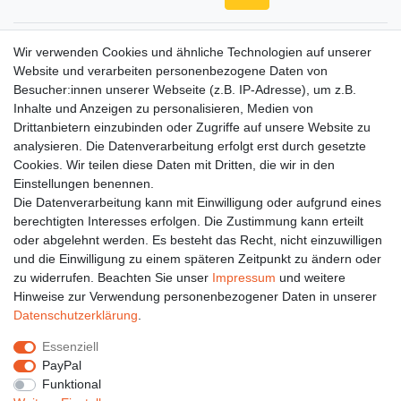
Gerne halten wir sie auf dem Laufenden
Wir verwenden Cookies und ähnliche Technologien auf unserer
Website und verarbeiten personenbezogene Daten von
VORNAME
NACHNAME
Besucher:innen unserer Webseite (z.B. IP-Adresse), um z.B.
Inhalte und Anzeigen zu personalisieren, Medien von
Newsletter
E-MAIL **
Drittanbietern einzubinden oder Zugriffe auf unsere Website zu
Honig
analysieren. Die Datenverarbeitung erfolgt erst durch gesetzte
Cookies. Wir teilen diese Daten mit Dritten, die wir in den
Hiermit bestätige ich, dass ich die
Daten­schutz­erklärung
gelesen habe. Meine
Einstellungen benennen.
Einwilligung kann ich jederzeit widerrufen.**
Die Datenverarbeitung kann mit Einwilligung oder aufgrund eines
berechtigten Interesses erfolgen. Die Zustimmung kann erteilt
Abonnieren
oder abgelehnt werden. Es besteht das Recht, nicht einzuwilligen
** Hierbei handelt es sich um ein Pflichtfeld.
und die Einwilligung zu einem späteren Zeitpunkt zu ändern oder
zu widerrufen. Beachten Sie unser
Impressum
und weitere
Hinweise zur Verwendung personenbezogener Daten in unserer
Daten­schutz­erklärung
.
Impressum
Daten­schutz­erklärung
AGB
Essenziell
PayPal
Barrierefreiheitserklärung
Widerrufs­recht
Funktional