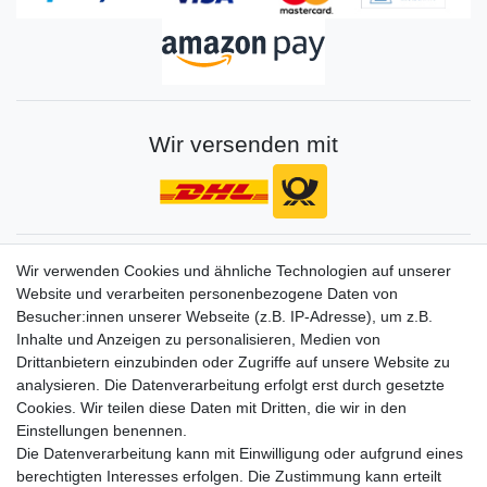
Wir versenden mit
Gerne halten wir sie auf dem Laufenden
Wir verwenden Cookies und ähnliche Technologien auf unserer
Website und verarbeiten personenbezogene Daten von
VORNAME
NACHNAME
Besucher:innen unserer Webseite (z.B. IP-Adresse), um z.B.
Inhalte und Anzeigen zu personalisieren, Medien von
Newsletter
E-MAIL **
Drittanbietern einzubinden oder Zugriffe auf unsere Website zu
Honig
analysieren. Die Datenverarbeitung erfolgt erst durch gesetzte
Cookies. Wir teilen diese Daten mit Dritten, die wir in den
Hiermit bestätige ich, dass ich die
Daten­schutz­erklärung
gelesen habe. Meine
Einstellungen benennen.
Einwilligung kann ich jederzeit widerrufen.**
Die Datenverarbeitung kann mit Einwilligung oder aufgrund eines
berechtigten Interesses erfolgen. Die Zustimmung kann erteilt
Abonnieren