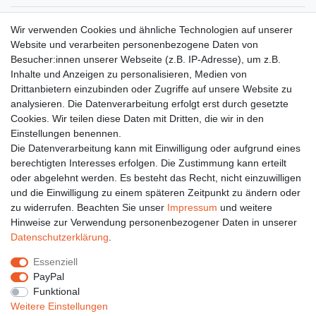
Gerne halten wir sie auf dem Laufenden
Wir verwenden Cookies und ähnliche Technologien auf unserer
Website und verarbeiten personenbezogene Daten von
VORNAME
NACHNAME
Besucher:innen unserer Webseite (z.B. IP-Adresse), um z.B.
Inhalte und Anzeigen zu personalisieren, Medien von
Newsletter
E-MAIL **
Drittanbietern einzubinden oder Zugriffe auf unsere Website zu
Honig
analysieren. Die Datenverarbeitung erfolgt erst durch gesetzte
Cookies. Wir teilen diese Daten mit Dritten, die wir in den
Hiermit bestätige ich, dass ich die
Daten­schutz­erklärung
gelesen habe. Meine
Einstellungen benennen.
Einwilligung kann ich jederzeit widerrufen.**
Die Datenverarbeitung kann mit Einwilligung oder aufgrund eines
berechtigten Interesses erfolgen. Die Zustimmung kann erteilt
Abonnieren
oder abgelehnt werden. Es besteht das Recht, nicht einzuwilligen
** Hierbei handelt es sich um ein Pflichtfeld.
und die Einwilligung zu einem späteren Zeitpunkt zu ändern oder
zu widerrufen. Beachten Sie unser
Impressum
und weitere
Hinweise zur Verwendung personenbezogener Daten in unserer
Daten­schutz­erklärung
.
Impressum
Daten­schutz­erklärung
AGB
Essenziell
PayPal
Barrierefreiheitserklärung
Widerrufs­recht
Funktional
Weitere Einstellungen